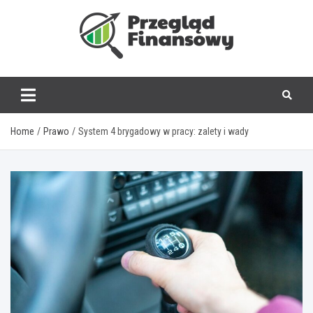
Skip
to
content
www.przegladfinanso
Home
Prawo
System 4 brygadowy w pracy: zalety i wady