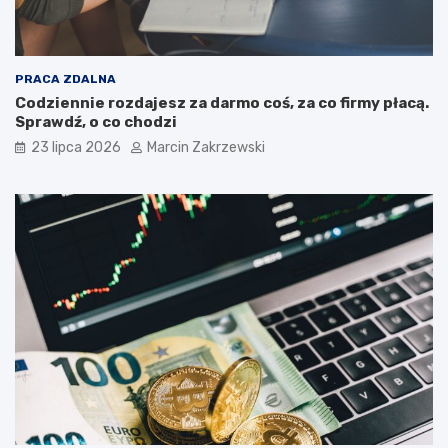
d
z
l
i
a
a
T
ł
PRACA ZDALNA
w
a
Codziennie rozdajesz za darmo coś, za co firmy płacą.
o
l
Sprawdź, o co chodzi
j
n
e
o
23 lipca 2026
Marcin Zakrzewski
g
ś
o
c
b
i
i
w
z
s
n
p
e
ó
s
ł
u
k
?
ę
?