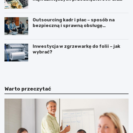
inwestorów zainteresowanych
sektorem nowych technologii?
Outsourcing kadr i płac – sposób na
bezpieczną i sprawną obsługę
pracowników
Inwestycja w zgrzewarkę do folii – jak
wybrać?
J
J
a
a
k
k
a
i
k
e
Warto przeczytać
a
k
s
o
a
r
f
z
i
y
s
ś
k
c
a
i