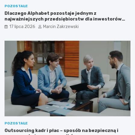
POZOSTAŁE
Dlaczego Alphabet pozostaje jednym z
najważniejszych przedsiębiorstw dla inwestorów
zainteresowanych sektorem nowych technologii?
17 lipca 2026
Marcin Zakrzewski
POZOSTAŁE
Outsourcing kadr i płac – sposób na bezpieczną i