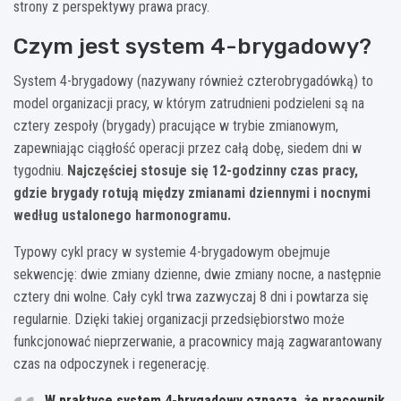
strony z perspektywy prawa pracy.
Czym jest system 4-brygadowy?
System 4-brygadowy (nazywany również czterobrygadówką) to
model organizacji pracy, w którym zatrudnieni podzieleni są na
cztery zespoły (brygady) pracujące w trybie zmianowym,
zapewniając ciągłość operacji przez całą dobę, siedem dni w
tygodniu.
Najczęściej stosuje się 12-godzinny czas pracy,
gdzie brygady rotują między zmianami dziennymi i nocnymi
według ustalonego harmonogramu.
Typowy cykl pracy w systemie 4-brygadowym obejmuje
sekwencję: dwie zmiany dzienne, dwie zmiany nocne, a następnie
cztery dni wolne. Cały cykl trwa zazwyczaj 8 dni i powtarza się
regularnie. Dzięki takiej organizacji przedsiębiorstwo może
funkcjonować nieprzerwanie, a pracownicy mają zagwarantowany
czas na odpoczynek i regenerację.
W praktyce system 4-brygadowy oznacza, że pracownik