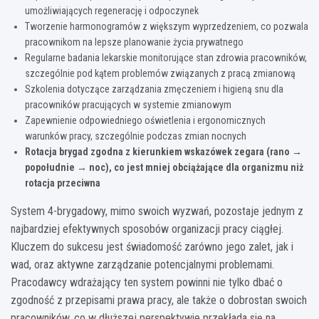
umożliwiających regenerację i odpoczynek
Tworzenie harmonogramów z większym wyprzedzeniem, co pozwala
pracownikom na lepsze planowanie życia prywatnego
Regularne badania lekarskie monitorujące stan zdrowia pracowników,
szczególnie pod kątem problemów związanych z pracą zmianową
Szkolenia dotyczące zarządzania zmęczeniem i higieną snu dla
pracowników pracujących w systemie zmianowym
Zapewnienie odpowiedniego oświetlenia i ergonomicznych
warunków pracy, szczególnie podczas zmian nocnych
Rotacja brygad zgodna z kierunkiem wskazówek zegara (rano →
popołudnie → noc), co jest mniej obciążające dla organizmu niż
rotacja przeciwna
System 4-brygadowy, mimo swoich wyzwań, pozostaje jednym z
najbardziej efektywnych sposobów organizacji pracy ciągłej.
Kluczem do sukcesu jest świadomość zarówno jego zalet, jak i
wad, oraz aktywne zarządzanie potencjalnymi problemami.
Pracodawcy wdrażający ten system powinni nie tylko dbać o
zgodność z przepisami prawa pracy, ale także o dobrostan swoich
pracowników, co w dłuższej perspektywie przekłada się na