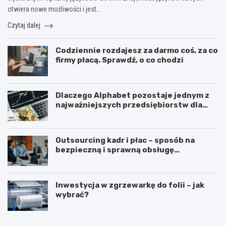
otwiera nowe możliwości i jest…
Czytaj dalej
Codziennie rozdajesz za darmo coś, za co
firmy płacą. Sprawdź, o co chodzi
Dlaczego Alphabet pozostaje jednym z
najważniejszych przedsiębiorstw dla
inwestorów zainteresowanych
sektorem nowych technologii?
Outsourcing kadr i płac – sposób na
bezpieczną i sprawną obsługę
pracowników
Inwestycja w zgrzewarkę do folii – jak
wybrać?
J
J
a
a