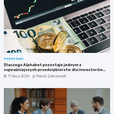
z
s
n
p
e
ó
s
ł
u
k
?
ę
?
POZOSTAŁE
Dlaczego Alphabet pozostaje jednym z
najważniejszych przedsiębiorstw dla inwestorów
zainteresowanych sektorem nowych technologii?
17 lipca 2026
Marcin Zakrzewski