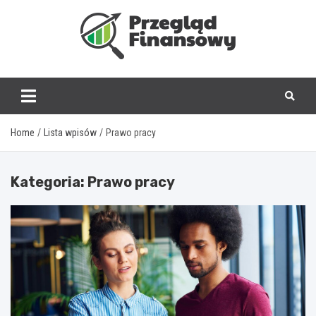
Skip
to
content
www.przegladfinanso
Home
Lista wpisów
Prawo pracy
Kategoria:
Prawo pracy