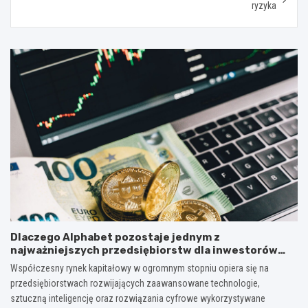
ryzyka
Dlaczego Alphabet pozostaje jednym z
najważniejszych przedsiębiorstw dla inwestorów
zainteresowanych sektorem nowych technologii?
Współczesny rynek kapitałowy w ogromnym stopniu opiera się na
przedsiębiorstwach rozwijających zaawansowane technologie,
sztuczną inteligencję oraz rozwiązania cyfrowe wykorzystywane