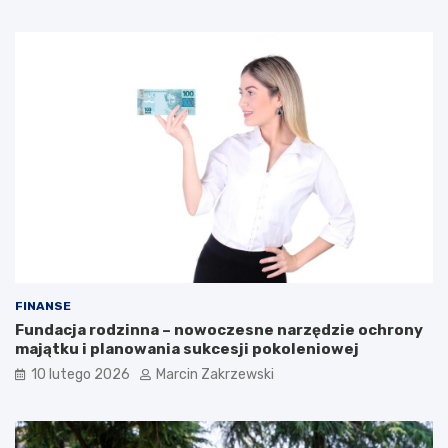
o
c
b
i
i
w
z
s
n
p
e
ó
s
ł
u
k
?
ę
?
FINANSE
Fundacja rodzinna – nowoczesne narzędzie ochrony
majątku i planowania sukcesji pokoleniowej
10 lutego 2026
Marcin Zakrzewski