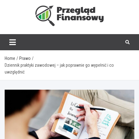
Skip
to
content
www.przegladfinanso
Home
Prawo
Dziennik praktyki zawodowej – jak poprawnie go wypełnić i co
uwzględnić