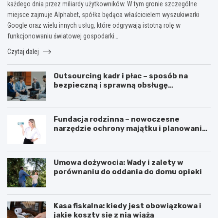
każdego dnia przez miliardy użytkowników. W tym gronie szczególne
miejsce zajmuje Alphabet, spółka będąca właścicielem wyszukiwarki
Google oraz wielu innych usług, które odgrywają istotną rolę w
funkcjonowaniu światowej gospodarki…
Czytaj dalej
Outsourcing kadr i płac – sposób na
bezpieczną i sprawną obsługę
pracowników
Fundacja rodzinna – nowoczesne
narzędzie ochrony majątku i planowania
sukcesji pokoleniowej
Umowa dożywocia: Wady i zalety w
porównaniu do oddania do domu opieki
Kasa fiskalna: kiedy jest obowiązkowa i
jakie koszty się z nią wiążą