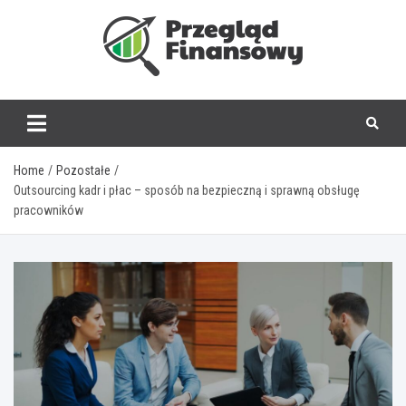
Skip
to
content
www.przegladfinanso
Home
Pozostałe
Outsourcing kadr i płac – sposób na bezpieczną i sprawną obsługę
pracowników