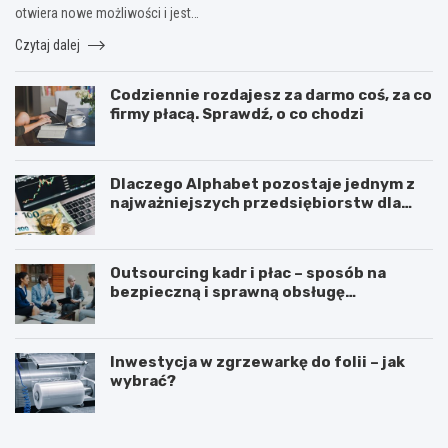
otwiera nowe możliwości i jest…
Czytaj dalej
Codziennie rozdajesz za darmo coś, za co
firmy płacą. Sprawdź, o co chodzi
Dlaczego Alphabet pozostaje jednym z
najważniejszych przedsiębiorstw dla
inwestorów zainteresowanych
sektorem nowych technologii?
Outsourcing kadr i płac – sposób na
bezpieczną i sprawną obsługę
pracowników
Inwestycja w zgrzewarkę do folii – jak
wybrać?
J
J
a
a
k
k