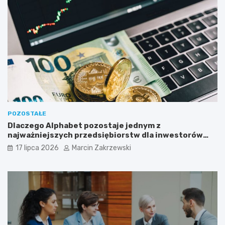
n
p
e
ó
s
ł
u
k
?
ę
?
POZOSTAŁE
Dlaczego Alphabet pozostaje jednym z
najważniejszych przedsiębiorstw dla inwestorów
zainteresowanych sektorem nowych technologii?
17 lipca 2026
Marcin Zakrzewski