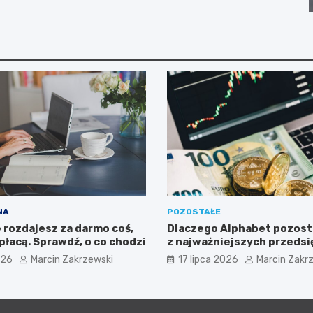
NA
POZOSTAŁE
 rozdajesz za darmo coś,
Dlaczego Alphabet pozost
 płacą. Sprawdź, o co chodzi
z najważniejszych przeds
dla inwestorów zaintere
026
Marcin Zakrzewski
17 lipca 2026
Marcin Zakr
sektorem nowych technol