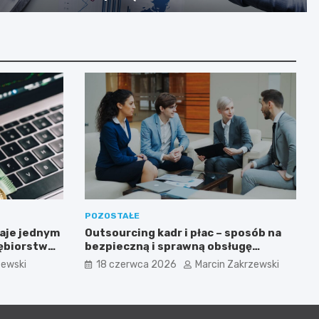
POZOSTAŁE
aje jednym
Outsourcing kadr i płac – sposób na
iębiorstw
bezpieczną i sprawną obsługę
sowanych
pracowników
zewski
18 czerwca 2026
Marcin Zakrzewski
ogii?