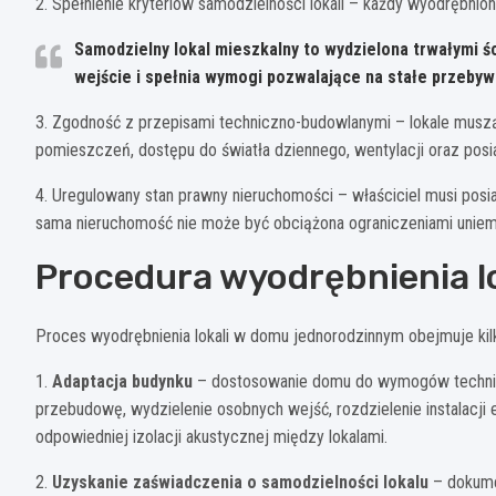
2. Spełnienie kryteriów samodzielności lokali – każdy wyodrębnio
Samodzielny lokal mieszkalny to wydzielona trwałymi ś
wejście i spełnia wymogi pozwalające na stałe przebywa
3. Zgodność z przepisami techniczno-budowlanymi – lokale musz
pomieszczeń, dostępu do światła dziennego, wentylacji oraz posia
4. Uregulowany stan prawny nieruchomości – właściciel musi pos
sama nieruchomość nie może być obciążona ograniczeniami uniemo
Procedura wyodrębnienia lo
Proces wyodrębnienia lokali w domu jednorodzinnym obejmuje ki
1.
Adaptacja budynku
– dostosowanie domu do wymogów technic
przebudowę, wydzielenie osobnych wejść, rozdzielenie instalacji
odpowiedniej izolacji akustycznej między lokalami.
2.
Uzyskanie zaświadczenia o samodzielności lokalu
– dokume