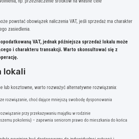
olnienia, np. przeznaczenie środków na własne cele
że powstać obowiązek naliczenia VAT, jeśli sprzedaż ma charakter
go zasiedlenia.
ą opodatkowaną VAT, jednak późniejsza sprzedaż lokalu może
cego i charakteru transakcji. Warto skonsultować się z
perację.
lokali
ne lub kosztowne, warto rozważyć alternatywne rozwiązania:
sze rozwiązanie, choć dające mniejszą swobodę dysponowania
rozwiązanie przy przekazywaniu majątku w rodzinie
szemu pokoleniu) – zapewnia seniorom prawo do mieszkania do końca