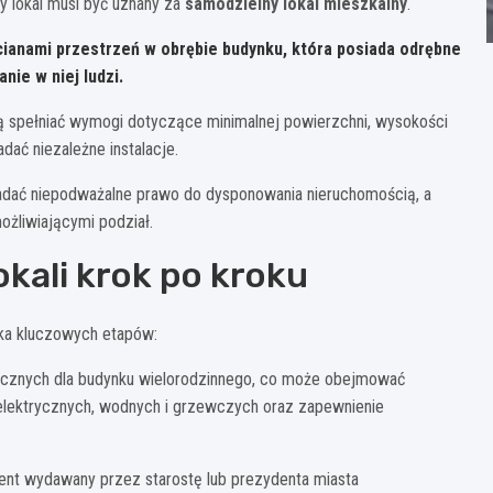
ny lokal musi być uznany za
samodzielny lokal mieszkalny
.
cianami przestrzeń w obrębie budynku, która posiada odrębne
nie w niej ludzi.
ą spełniać wymogi dotyczące minimalnej powierzchni, wysokości
dać niezależne instalacje.
iadać niepodważalne prawo do dysponowania nieruchomością, a
żliwiającymi podział.
kali krok po kroku
lka kluczowych etapów:
znych dla budynku wielorodzinnego, co może obejmować
 elektrycznych, wodnych i grzewczych oraz zapewnienie
nt wydawany przez starostę lub prezydenta miasta