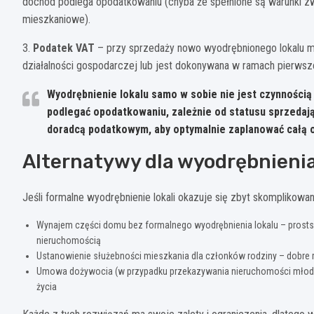
dochód podlega opodatkowaniu (chyba że spełnione są warunki zw
mieszkaniowe).
3.
Podatek VAT
– przy sprzedaży nowo wyodrębnionego lokalu mo
działalności gospodarczej lub jest dokonywana w ramach pierwsze
Wyodrębnienie lokalu samo w sobie nie jest czynności
podlegać opodatkowaniu, zależnie od statusu sprzedają
doradcą podatkowym, aby optymalnie zaplanować całą o
Alternatywy dla wyodrębnienia 
Jeśli formalne wyodrębnienie lokali okazuje się zbyt skomplikowa
Wynajem części domu bez formalnego wyodrębnienia lokalu – prost
nieruchomością
Ustanowienie służebności mieszkania dla członków rodziny – dobre 
Umowa dożywocia (w przypadku przekazywania nieruchomości młod
życia