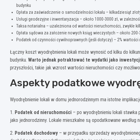
budynku
Opłata za zaświadczenie o samodzielności lokalu – kilkadziesiąt złot
Usługi geodezyjne i inwentaryzacja – około 1000-3000 zł, w zależnoś
Taksa notarialna – uzależniona od wartości nieruchomości, zwykle kil
Opłata sądowa za założenie nowych ksiąg wieczystych – około 200-3
Podatek od czynności cywilnoprawnych (jeśli dotyczy) – 2% wartości 
Łączny koszt wyodrębnienia lokali może wynosić od kilku do kilku
budynku.
Warto jednak potraktować te wydatki jako inwestycj
przyszłości, takie jak wzrost wartości nieruchomości czy możli
Aspekty podatkowe wyodręb
Wyodrębnienie lokali w domu jednorodzinnym ma istotne implikac
1.
Podatek od nieruchomości
– po wyodrębnieniu lokali stawka
jako jednorodzinny. Lokale mieszkalne są opodatkowane według niż
2.
Podatek dochodowy
– w przypadku sprzedaży wyodrębnionego