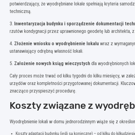
potwierdzający, że wyodrębniane lokale spełniają kryteria samod
techniczną.
3.
Inwentaryzacja budynku i sporządzenie dokumentacji tech
rzutów kondygnacji przez uprawnionego geodetę lub architekta, 
4.
Złożenie wniosku o wyodrębnienie lokalu
wraz z wymaganymi 
ustanawiający odrębną własność lokali.
5.
Założenie nowych ksiąg wieczystych
dla wyodrębnionych loka
Cały proces może trwać od kilku tygodni do kilku miesięcy, w zal
urzędów oraz kompletności przygotowanej dokumentacji. Kluczo
znacząco przyspieszyć procedurę.
Koszty związane z wyodrębn
Wyodrębnienie lokali w domu jednorodzinnym wiąże się z określo
Koszty adaptacji budynku (jeśli są konieczne) – od kilku do kilkudzies