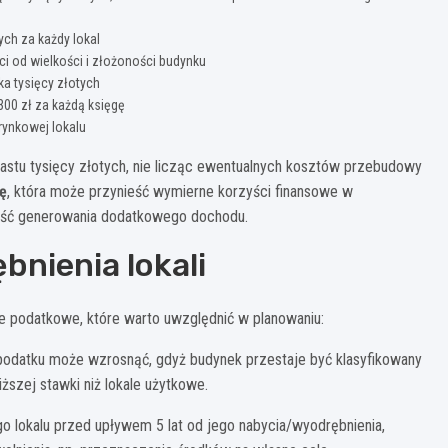
ych za każdy lokal
ci od wielkości i złożoności budynku
ka tysięcy złotych
00 zł za każdą księgę
rynkowej lokalu
nastu tysięcy złotych, nie licząc ewentualnych kosztów przebudowy
ę
, która może przynieść wymierne korzyści finansowe w
wość generowania dodatkowego dochodu.
nienia lokali
je podatkowe, które warto uwzględnić w planowaniu:
 podatku może wzrosnąć, gdyż budynek przestaje być klasyfikowany
szej stawki niż lokale użytkowe.
 lokalu przed upływem 5 lat od jego nabycia/wyodrębnienia,