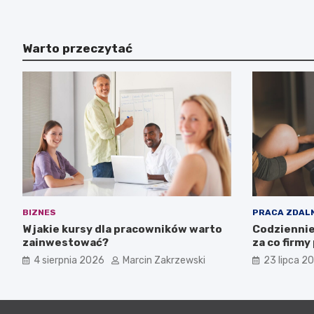
Warto przeczytać
BIZNES
PRACA ZDAL
W jakie kursy dla pracowników warto
Codziennie
zainwestować?
za co firmy
4 sierpnia 2026
Marcin Zakrzewski
23 lipca 2