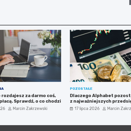
NA
POZOSTAŁE
 rozdajesz za darmo coś,
Dlaczego Alphabet pozost
 płacą. Sprawdź, o co chodzi
z najważniejszych przeds
dla inwestorów zaintere
026
Marcin Zakrzewski
17 lipca 2026
Marcin Zakr
sektorem nowych technol