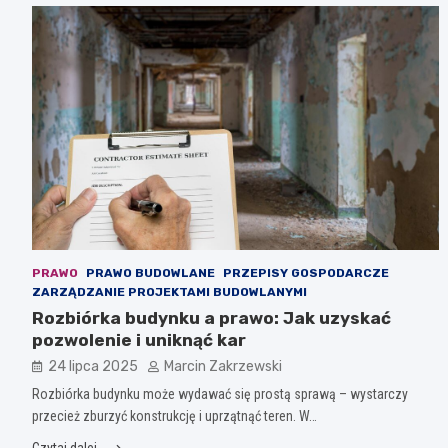
PRAWO
PRAWO BUDOWLANE
PRZEPISY GOSPODARCZE
ZARZĄDZANIE PROJEKTAMI BUDOWLANYMI
Rozbiórka budynku a prawo: Jak uzyskać
pozwolenie i uniknąć kar
24 lipca 2025
Marcin Zakrzewski
Rozbiórka budynku może wydawać się prostą sprawą – wystarczy
przecież zburzyć konstrukcję i uprzątnąć teren. W…
Czytaj dalej