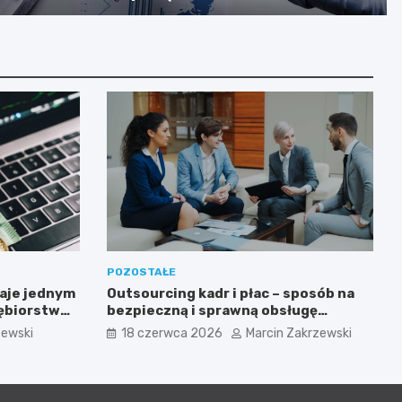
POZOSTAŁE
aje jednym
Outsourcing kadr i płac – sposób na
iębiorstw
bezpieczną i sprawną obsługę
sowanych
pracowników
zewski
18 czerwca 2026
Marcin Zakrzewski
ogii?