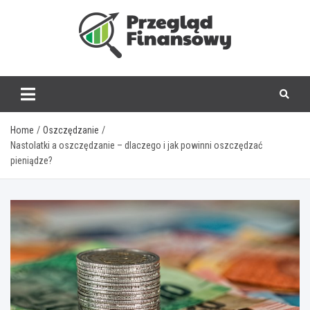
Skip
to
content
www.przegladfinanso
Home
Oszczędzanie
Nastolatki a oszczędzanie – dlaczego i jak powinni oszczędzać
pieniądze?