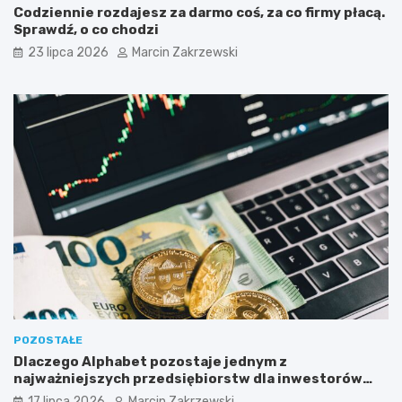
Codziennie rozdajesz za darmo coś, za co firmy płacą.
o
l
Sprawdź, o co chodzi
j
n
e
o
23 lipca 2026
Marcin Zakrzewski
g
ś
o
c
b
i
i
w
z
s
n
p
e
ó
s
ł
u
k
?
ę
?
POZOSTAŁE
Dlaczego Alphabet pozostaje jednym z
najważniejszych przedsiębiorstw dla inwestorów
zainteresowanych sektorem nowych technologii?
17 lipca 2026
Marcin Zakrzewski