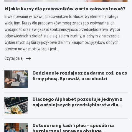
W jakie kursy dla pracowników warto zainwestować?
Inwestowanie w rozwój pracowników to kluczowy element strategii
wielu firm. Kursy dla pracowników mogą znacząco wpłynąć na ich
wydajność oraz zwiększyć konkurencyjność przedsiębiorstwa. Wybór
odpowiednich szkoleń staje się zatem istotny, a jednym z najczęściej
wybieranych są kursy językowe dla firm. Znajomość języków obcych
otwiera nowe możliwości i jest…
Czytaj dalej
Codziennie rozdajesz za darmo coś, za co
firmy płacą. Sprawdź, o co chodzi
Dlaczego Alphabet pozostaje jednym z
najważniejszych przedsiębiorstw dla
inwestorów zainteresowanych
sektorem nowych technologii?
Outsourcing kadr i płac – sposób na
bezpieczną i sprawną obsługę