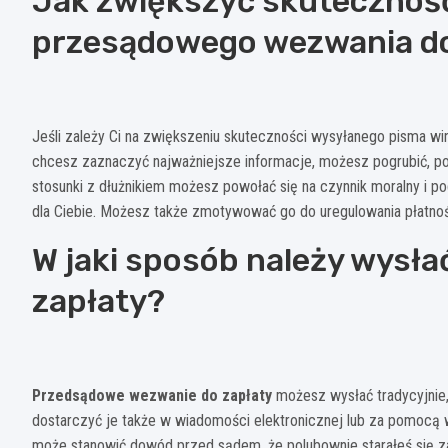
Jak zwiększyć skutecznoś
przesądowego wezwania do
Jeśli zależy Ci na zwiększeniu skuteczności wysyłanego pisma w
chcesz zaznaczyć najważniejsze informacje, możesz pogrubić, pod
stosunki z dłużnikiem możesz powołać się na czynnik moralny i p
dla Ciebie. Możesz także zmotywować go do uregulowania płatnoś
W jaki sposób należy wysł
zapłaty?
Przedsądowe wezwanie do zapłaty
możesz wysłać tradycyjnie,
dostarczyć je także w wiadomości elektronicznej lub za pomocą
może stanowić dowód przed sądem, że polubownie starałeś się z