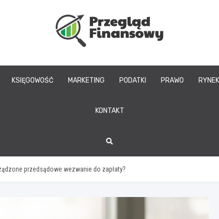
www.przegladfinans
KSIĘGOWOŚĆ
MARKETING
PODATKI
PRAWO
RYNE
KONTAKT
rządzone przedsądowe wezwanie do zapłaty?