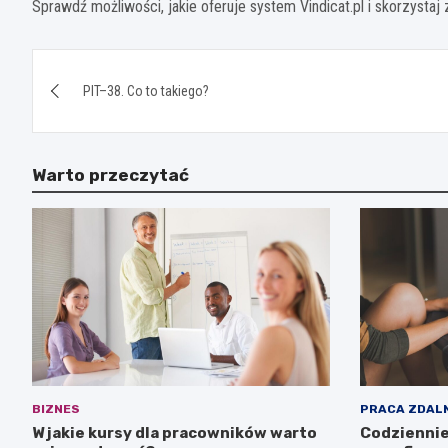
Sprawdź możliwości, jakie oferuje system Vindicat.pl i skorzystaj z
Nawigacja
PIT–38. Co to takiego?
wpisu
Warto przeczytać
BIZNES
PRACA ZDAL
W jakie kursy dla pracowników warto
Codziennie