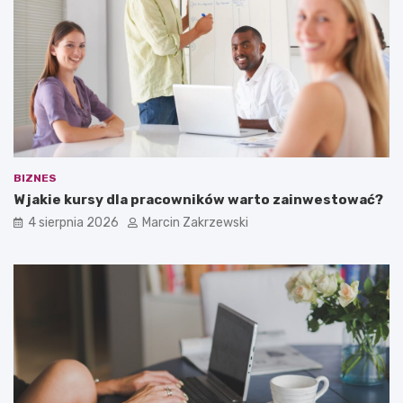
k
c
a
i
l
p
n
r
a
z
P
y
o
n
s
o
n
s
e
i
t
p
BIZNES
b
r
W jakie kursy dla pracowników warto zainwestować?
ę
z
4 sierpnia 2026
Marcin Zakrzewski
d
e
z
k
i
s
e
z
n
t
a
a
j
ł
l
c
e
e
p
n
s
i