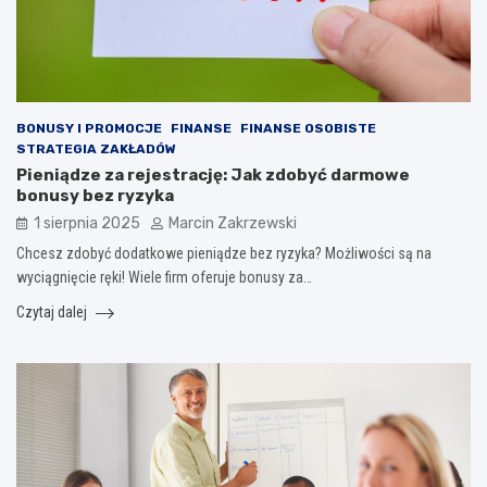
BONUSY I PROMOCJE
FINANSE
FINANSE OSOBISTE
STRATEGIA ZAKŁADÓW
Pieniądze za rejestrację: Jak zdobyć darmowe
bonusy bez ryzyka
1 sierpnia 2025
Marcin Zakrzewski
Chcesz zdobyć dodatkowe pieniądze bez ryzyka? Możliwości są na
wyciągnięcie ręki! Wiele firm oferuje bonusy za…
Czytaj dalej