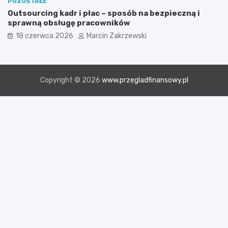
POZOSTAŁE
Outsourcing kadr i płac – sposób na bezpieczną i
sprawną obsługę pracowników
18 czerwca 2026
Marcin Zakrzewski
Copyright © 2026
www.przegladfinansowy.pl