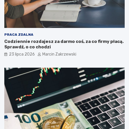
z
e
a
d
d
z
l
i
a
a
T
ł
PRACA ZDALNA
w
a
Codziennie rozdajesz za darmo coś, za co firmy płacą.
o
l
Sprawdź, o co chodzi
j
n
e
o
23 lipca 2026
Marcin Zakrzewski
g
ś
o
c
b
i
i
w
z
s
n
p
e
ó
s
ł
u
k
?
ę
?