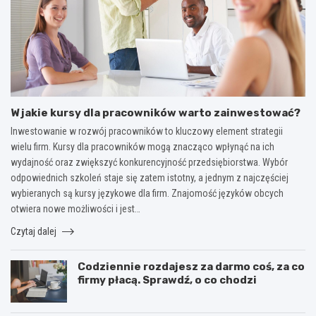
W jakie kursy dla pracowników warto zainwestować?
Inwestowanie w rozwój pracowników to kluczowy element strategii
wielu firm. Kursy dla pracowników mogą znacząco wpłynąć na ich
wydajność oraz zwiększyć konkurencyjność przedsiębiorstwa. Wybór
odpowiednich szkoleń staje się zatem istotny, a jednym z najczęściej
wybieranych są kursy językowe dla firm. Znajomość języków obcych
otwiera nowe możliwości i jest…
Czytaj dalej
Codziennie rozdajesz za darmo coś, za co
firmy płacą. Sprawdź, o co chodzi