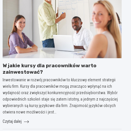
W jakie kursy dla pracowników warto
zainwestować?
Inwestowanie w rozwój pracowników to kluczowy element strategii
wielu firm. Kursy dla pracowników mogą znacząco wpłynąć na ich
wydajność oraz zwiększyć konkurencyjność przedsiębiorstwa. Wybór
odpowiednich szkoleń staje się zatem istotny, a jednym z najczęściej
wybieranych są kursy językowe dla firm. Znajomość języków obcych
otwiera nowe możliwości i jest…
Czytaj dalej