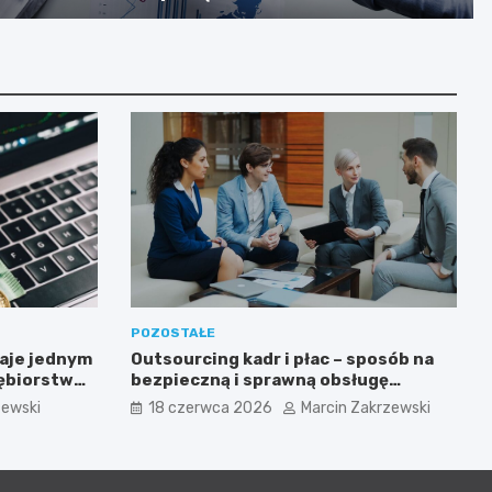
POZOSTAŁE
aje jednym
Outsourcing kadr i płac – sposób na
iębiorstw
bezpieczną i sprawną obsługę
sowanych
pracowników
zewski
18 czerwca 2026
Marcin Zakrzewski
ogii?