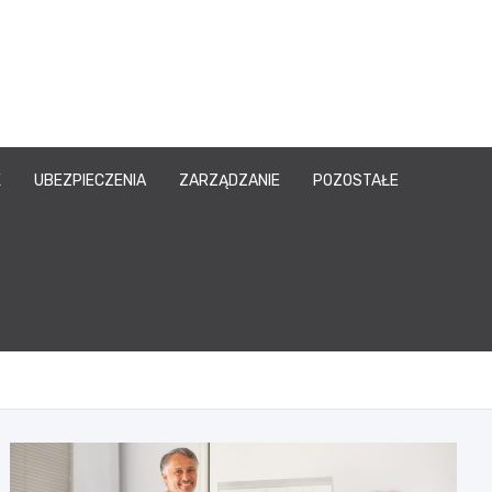
owy.pl
K
UBEZPIECZENIA
ZARZĄDZANIE
POZOSTAŁE