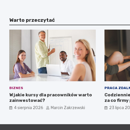
Warto przeczytać
BIZNES
PRACA ZDAL
W jakie kursy dla pracowników warto
Codziennie
zainwestować?
za co firmy
4 sierpnia 2026
Marcin Zakrzewski
23 lipca 2