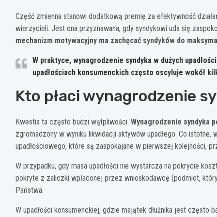
Część zmienna stanowi dodatkową premię za efektywność działa
wierzycieli. Jest ona przyznawana, gdy syndykowi uda się zaspok
mechanizm motywacyjny ma zachęcać syndyków do maksymaliz
W praktyce, wynagrodzenie syndyka w dużych upadłościa
upadłościach konsumenckich często oscyluje wokół kilk
Kto płaci wynagrodzenie s
Kwestia ta często budzi wątpliwości.
Wynagrodzenie syndyka po
zgromadzony w wyniku likwidacji aktywów upadłego. Co istotne,
upadłościowego, które są zaspokajane w pierwszej kolejności, prz
W przypadku, gdy masa upadłości nie wystarcza na pokrycie kos
pokryte z zaliczki wpłaconej przez wnioskodawcę (podmiot, który
Państwa.
W upadłości konsumenckiej, gdzie majątek dłużnika jest często 