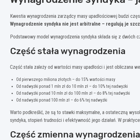
Kwestia wynagrodzenia zarządcy masy upadłościowej budzi często
Wynagrodzenie syndyka nie jest arbitralne – regulują je sz
Podstawowy model wynagrodzenia syndyka składa się z dwóch cz
Część stała wynagrodzenia
Część stała zależy od wartości masy upadłości i jest obliczana 
Od pierwszego miliona złotych – do 15% wartości masy
Od nadwyżki ponad 1 mln zł do 10 mln zł – do 10% tej nadwyżki
Od nadwyżki ponad 10 mln zł do 100 mln zł – do 8% tej nadwyżki
Od nadwyżki ponad 100 mln zł – do 6% tej nadwyżki
Warto podkreślić, że są to stawki maksymalne, a ostateczną wyso
syndyka, stopień trudności i efektywność jego działań. W prakty
Część zmienna wynagrodzeni