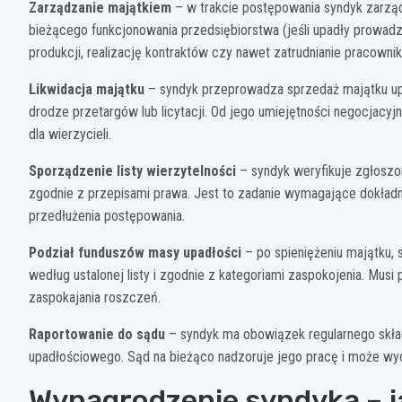
Zarządzanie majątkiem
– w trakcie postępowania syndyk zarzą
bieżącego funkcjonowania przedsiębiorstwa (jeśli upadły prowad
produkcji, realizację kontraktów czy nawet zatrudnianie pracowni
Likwidacja majątku
– syndyk przeprowadza sprzedaż majątku upa
drodze przetargów lub licytacji. Od jego umiejętności negocjacyj
dla wierzycieli.
Sporządzenie listy wierzytelności
– syndyk weryfikuje zgłoszone
zgodnie z przepisami prawa. Jest to zadanie wymagające dokład
przedłużenia postępowania.
Podział funduszów masy upadłości
– po spieniężeniu majątku, 
według ustalonej listy i zgodnie z kategoriami zaspokojenia. Musi
zaspokajania roszczeń.
Raportowanie do sądu
– syndyk ma obowiązek regularnego skła
upadłościowego. Sąd na bieżąco nadzoruje jego pracę i może wy
Wynagrodzenie syndyka – ja