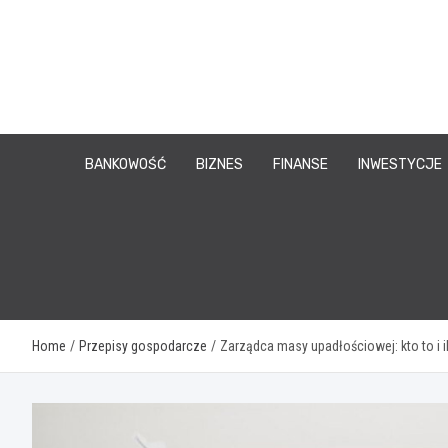
Skip
to
content
BANKOWOŚĆ
BIZNES
FINANSE
INWESTYCJE
Home
Przepisy gospodarcze
Zarządca masy upadłościowej: kto to i i