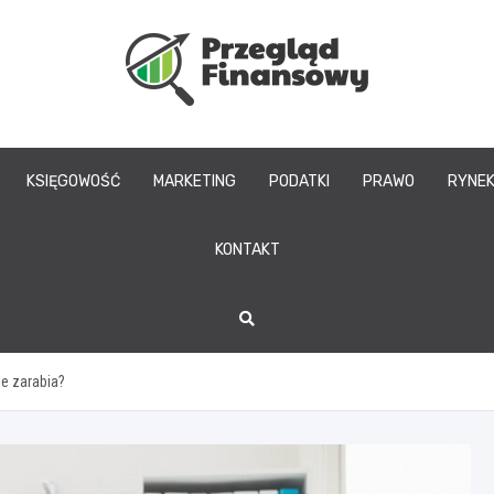
www.przegladfinans
KSIĘGOWOŚĆ
MARKETING
PODATKI
PRAWO
RYNE
KONTAKT
le zarabia?