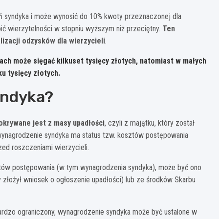
ń syndyka i może wynosić do 10% kwoty przeznaczonej dla
oić wierzytelności w stopniu wyższym niż przeciętny.
Ten
acji odzysków dla wierzycieli
.
ch może sięgać kilkuset tysięcy złotych, natomiast w małych
u tysięcy złotych.
yndyka?
krywane jest z masy upadłości
, czyli z majątku, który został
 wynagrodzenie syndyka ma status tzw. kosztów postępowania
ed roszczeniami wierzycieli.
ztów postępowania (w tym wynagrodzenia syndyka), może być ono
 złożył wniosek o ogłoszenie upadłości) lub ze środków Skarbu
bardzo ograniczony, wynagrodzenie syndyka może być ustalone w