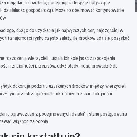
dza majątkiem upadłego, podejmując decyzje dotyczące
ził działalność gospodarczą). Może to obejmować kontynuowanie
ków.
dłego, dążąc do uzyskania jak najwyższych cen, najczęściej w
nych i znajomości rynku często zależy, ile środków uda się pozyskać
 roszczenia wierzycieli i ustala ich kolejność zaspokojenia
ności i znajomości przepisów, gdyż błędy mogą prowadzić do
syndyk dokonuje podziału uzyskanych środków między wierzycieli
 przy tym przestrzegać ściśle określonych zasad kolejności
dania sprawozdań z podejmowanych działań i stanu postępowania
dawać wiążące zalecenia.
k się kształtuje?