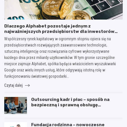
Dlaczego Alphabet pozostaje jednym z
najważniejszych przedsiębiorstw dla inwestorów
zainteresowanych sektorem nowych technologii?
Współczesny rynek kapitałowy w ogromnym stopniu opiera się na
przedsiębiorstwach rozwijających zaawansowane technologie,
sztuczną inteligencję oraz rozwiązania cyfrowe wykorzystywane
każdego dnia przez miliardy użytkowników. W tym gronie szczególne
miejsce zajmuje Alphabet, spółka będąca właścicielem wyszukiwarki
Google oraz wielu innych usług, które odgrywają istotną rolę w
funkcjonowaniu światowej gospodarki…
Czytaj dalej
Outsourcing kadr i płac – sposób na
bezpieczną i sprawną obsługę
pracowników
Fundacja rodzinna – nowoczesne