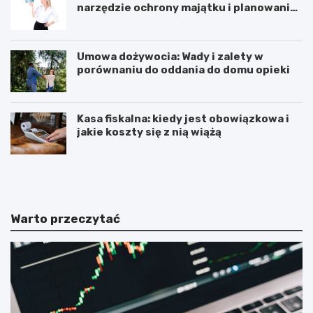
narzędzie ochrony majątku i planowania
sukcesji pokoleniowej
Umowa dożywocia: Wady i zalety w
porównaniu do oddania do domu opieki
Kasa fiskalna: kiedy jest obowiązkowa i
jakie koszty się z nią wiążą
J
J
a
a
k
k
a
i
k
e
Warto przeczytać
a
k
s
o
a
r
f
z
i
y
s
ś
k
c
a
i