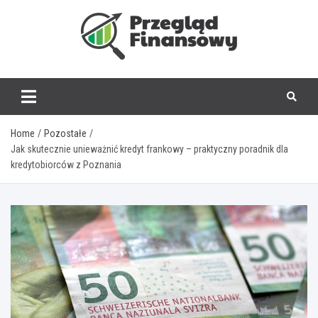
Skip
to
content
www.przegladfinanso
Home
Pozostałe
Jak skutecznie unieważnić kredyt frankowy – praktyczny poradnik dla
kredytobiorców z Poznania