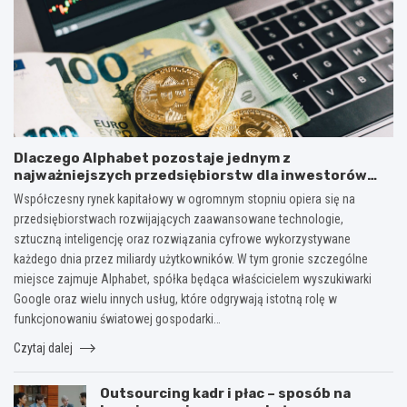
Dlaczego Alphabet pozostaje jednym z
najważniejszych przedsiębiorstw dla inwestorów
zainteresowanych sektorem nowych technologii?
Współczesny rynek kapitałowy w ogromnym stopniu opiera się na
przedsiębiorstwach rozwijających zaawansowane technologie,
sztuczną inteligencję oraz rozwiązania cyfrowe wykorzystywane
każdego dnia przez miliardy użytkowników. W tym gronie szczególne
miejsce zajmuje Alphabet, spółka będąca właścicielem wyszukiwarki
Google oraz wielu innych usług, które odgrywają istotną rolę w
funkcjonowaniu światowej gospodarki…
Czytaj dalej
Outsourcing kadr i płac – sposób na