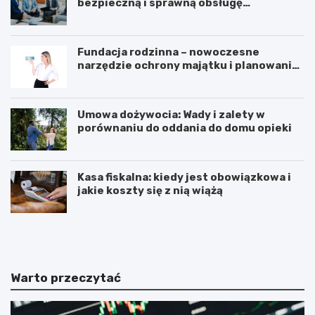
bezpieczną i sprawną obsługę
pracowników
Fundacja rodzinna – nowoczesne
narzędzie ochrony majątku i planowania
sukcesji pokoleniowej
Umowa dożywocia: Wady i zalety w
porównaniu do oddania do domu opieki
Kasa fiskalna: kiedy jest obowiązkowa i
jakie koszty się z nią wiążą
J
J
a
a
k
k
a
i
k
e
Warto przeczytać
a
k
s
o
a
r