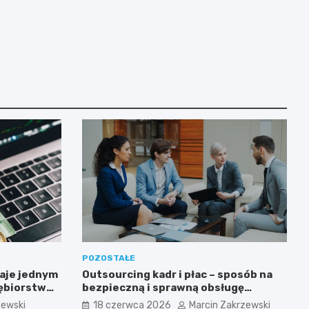
POZOSTAŁE
aje jednym
Outsourcing kadr i płac – sposób na
iębiorstw
bezpieczną i sprawną obsługę
sowanych
pracowników
zewski
18 czerwca 2026
Marcin Zakrzewski