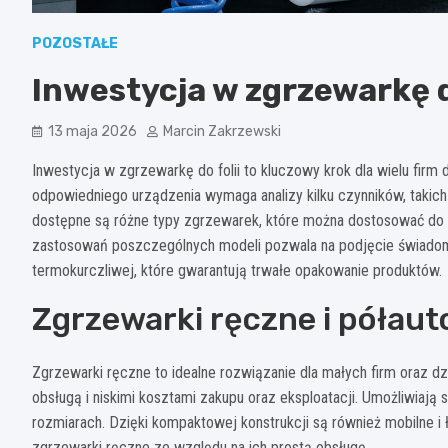
POZOSTAŁE
Inwestycja w zgrzewarkę do
13 maja 2026
Marcin Zakrzewski
Inwestycja w zgrzewarkę do folii to kluczowy krok dla wielu fir
odpowiedniego urządzenia wymaga analizy kilku czynników, takich 
dostępne są różne typy zgrzewarek, które można dostosować do s
zastosowań poszczególnych modeli pozwala na podjęcie świadome
termokurczliwej, które gwarantują trwałe opakowanie produktów.
Zgrzewarki ręczne i półau
Zgrzewarki ręczne to idealne rozwiązanie dla małych firm oraz dzi
obsługą i niskimi kosztami zakupu oraz eksploatacji. Umożliwiają 
rozmiarach. Dzięki kompaktowej konstrukcji są również mobilne i
zgrzewarki ręczne ze względu na ich prostą obsługę.