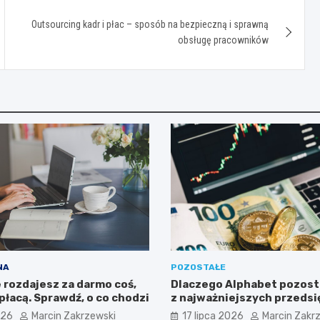
Outsourcing kadr i płac – sposób na bezpieczną i sprawną
obsługę pracowników
NA
POZOSTAŁE
 rozdajesz za darmo coś,
Dlaczego Alphabet pozost
 płacą. Sprawdź, o co chodzi
z najważniejszych przeds
dla inwestorów zaintere
026
Marcin Zakrzewski
17 lipca 2026
Marcin Zakr