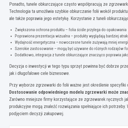
Ponadto, tunele obkurczające często współpracują ze zgrzewar
Technologia ta umożliwia szybkie obkurczanie folii wokół produk
ale także poprawia jego estetykę. Korzystanie z tuneli obkurczaj
Zwiększona ochrona produktu – folia ściśle przylega do opakowania
Poprawiona prezentacja wizualna – produkty wyglądają bardziej atra
Wydajność energetyczna – nowoczesne tunele zużywają mniej energii
Szerokie zastosowanie – mogą być używane do różnych rodzajów foli
Dodatkowo, integracja z tunele obkurczające znacząco poprawia jak
Decyzja o inwestycji w tego typu sprzęt powinna być dobrze prz
jak i długofalowe cele biznesowe.
Przy wyborze zgrzewarki do folii ważne jest określenie specyfik
Dostosowanie odpowiedniego modelu zgrzewarki może znacz
Zarówno mniejsze firmy korzystające ze zgrzewarek ręcznych jak
produkcyjne mogą znaleźć rozwiązania spełniające ich potrzeby.
podjęciem decyzji zakupowej.