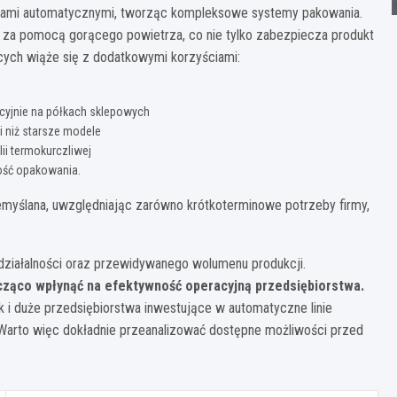
kami automatycznymi, tworząc kompleksowe systemy pakowania.
tu za pomocą gorącego powietrza, co nie tylko zabezpiecza produkt
ących wiąże się z dodatkowymi korzyściami:
kcyjnie na półkach sklepowych
 niż starsze modele
i termokurczliwej
ość opakowania.
emyślana, uwzględniając zarówno krótkoterminowe potrzeby firmy,
i działalności oraz przewidywanego wolumenu produkcji.
ąco wpłynąć na efektywność operacyjną przedsiębiorstwa.
 i duże przedsiębiorstwa inwestujące w automatyczne linie
 Warto więc dokładnie przeanalizować dostępne możliwości przed