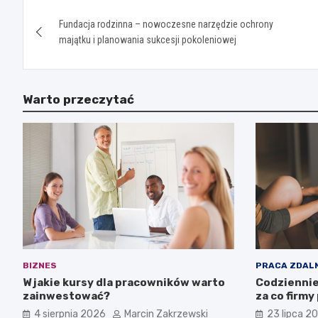
Nawigacja
Fundacja rodzinna – nowoczesne narzędzie ochrony
wpisu
majątku i planowania sukcesji pokoleniowej
Warto przeczytać
BIZNES
PRACA ZDAL
W jakie kursy dla pracowników warto
Codziennie
zainwestować?
za co firmy
4 sierpnia 2026
Marcin Zakrzewski
23 lipca 2