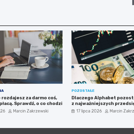
NA
POZOSTAŁE
 rozdajesz za darmo coś,
Dlaczego Alphabet pozost
 płacą. Sprawdź, o co chodzi
z najważniejszych przeds
dla inwestorów zaintere
026
Marcin Zakrzewski
17 lipca 2026
Marcin Zakr
sektorem nowych technol