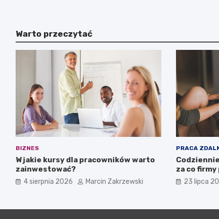
Warto przeczytać
BIZNES
PRACA ZDAL
W jakie kursy dla pracowników warto
Codziennie
zainwestować?
za co firmy
4 sierpnia 2026
Marcin Zakrzewski
23 lipca 2