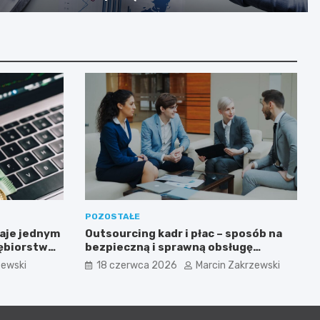
POZOSTAŁE
aje jednym
Outsourcing kadr i płac – sposób na
iębiorstw
bezpieczną i sprawną obsługę
sowanych
pracowników
zewski
18 czerwca 2026
Marcin Zakrzewski
ogii?