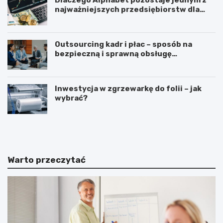
najważniejszych przedsiębiorstw dla
inwestorów zainteresowanych
sektorem nowych technologii?
Outsourcing kadr i płac – sposób na
bezpieczną i sprawną obsługę
pracowników
Inwestycja w zgrzewarkę do folii – jak
wybrać?
J
J
a
a
k
k
a
i
k
e
Warto przeczytać
a
k
s
o
a
r
f
z
i
y
s
ś
k
c