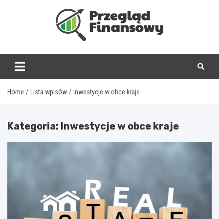
Skip
to
content
www.przegladfinanso
Home
Lista wpisów
Inwestycje w obce kraje
Kategoria:
Inwestycje w obce kraje