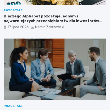
POZOSTAŁE
Dlaczego Alphabet pozostaje jednym z
najważniejszych przedsiębiorstw dla inwestorów
zainteresowanych sektorem nowych technologii?
17 lipca 2026
Marcin Zakrzewski
POZOSTAŁE