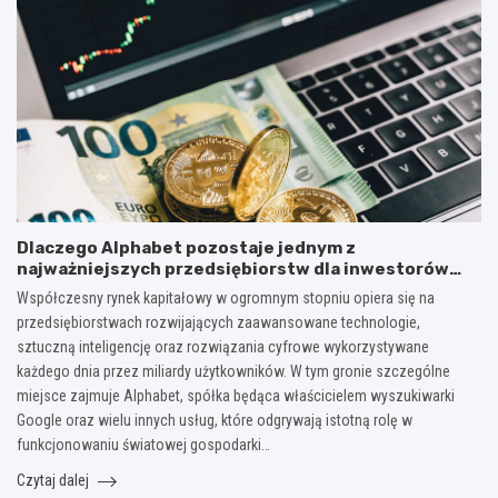
Dlaczego Alphabet pozostaje jednym z
najważniejszych przedsiębiorstw dla inwestorów
zainteresowanych sektorem nowych technologii?
Współczesny rynek kapitałowy w ogromnym stopniu opiera się na
przedsiębiorstwach rozwijających zaawansowane technologie,
sztuczną inteligencję oraz rozwiązania cyfrowe wykorzystywane
każdego dnia przez miliardy użytkowników. W tym gronie szczególne
miejsce zajmuje Alphabet, spółka będąca właścicielem wyszukiwarki
Google oraz wielu innych usług, które odgrywają istotną rolę w
funkcjonowaniu światowej gospodarki…
Czytaj dalej