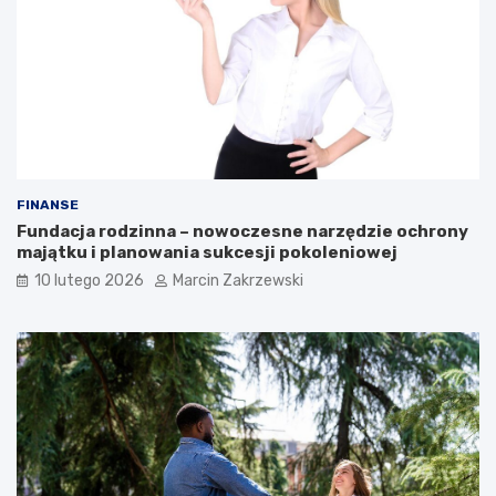
u
k
?
ę
?
FINANSE
Fundacja rodzinna – nowoczesne narzędzie ochrony
majątku i planowania sukcesji pokoleniowej
10 lutego 2026
Marcin Zakrzewski