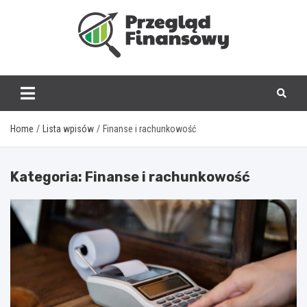
Skip
to
content
www.przegladfinanso
Home
Lista wpisów
Finanse i rachunkowość
Kategoria:
Finanse i rachunkowość