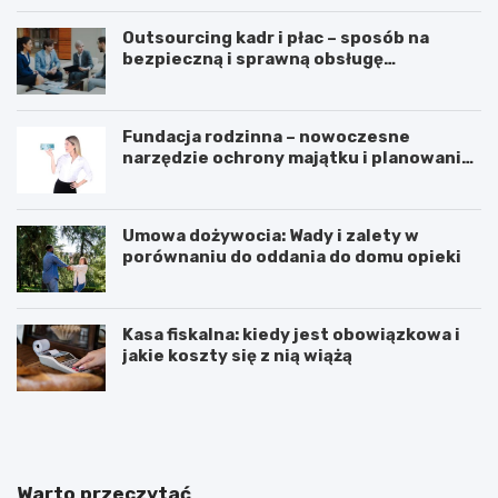
Outsourcing kadr i płac – sposób na
bezpieczną i sprawną obsługę
pracowników
Fundacja rodzinna – nowoczesne
narzędzie ochrony majątku i planowania
sukcesji pokoleniowej
Umowa dożywocia: Wady i zalety w
porównaniu do oddania do domu opieki
Kasa fiskalna: kiedy jest obowiązkowa i
jakie koszty się z nią wiążą
J
J
a
a
k
k
a
i
k
e
Warto przeczytać
a
k